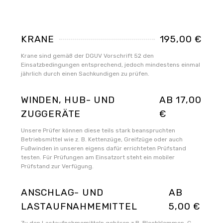
KRANE
195,00 €
Krane sind gemäß der DGUV Vorschrift 52 den
Einsatzbedingungen entsprechend, jedoch mindestens einmal
jährlich durch einen Sachkundigen zu prüfen.
WINDEN, HUB- UND
AB 17,00
ZUGGERÄTE
€
Unsere Prüfer können diese teils stark beanspruchten
Betriebsmittel wie z. B. Kettenzüge, Greifzüge oder auch
Fußwinden in unseren eigens dafür errichteten Prüfstand
testen. Für Prüfungen am Einsatzort steht ein mobiler
Prüfstand zur Verfügung.
ANSCHLAG- UND
AB
LASTAUFNAHMEMITTEL
5,00 €
Zu den Lastaufnahmemitteln gehören z.B. Blechklemmen, C-